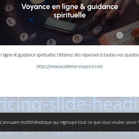
n ligne et guidance spirituelle. Obtenez des réponses à toutes vos questi
https://www.academie-voyance.com
L'annuaire multithématique qui regroupe tout ce que vous voulez savoir !