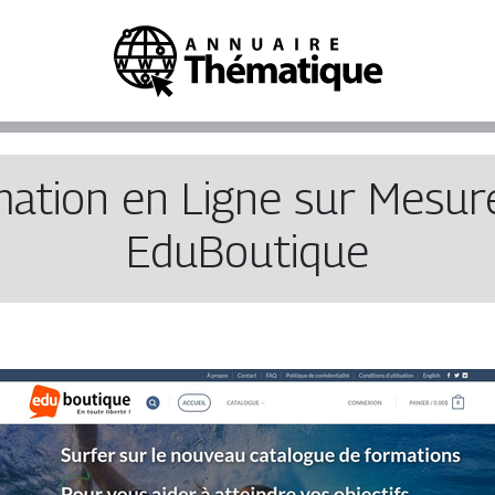
mation en Ligne sur Mesu
EduBoutique