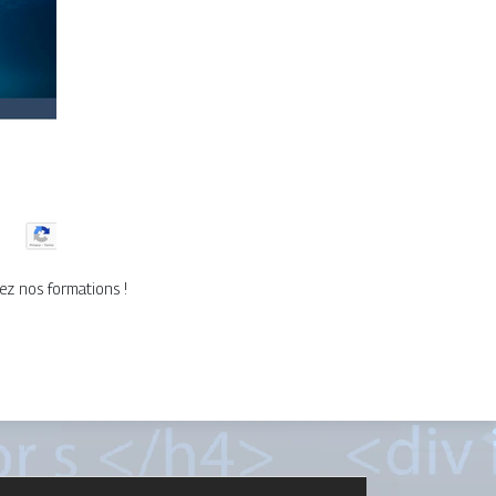
ez nos formations !