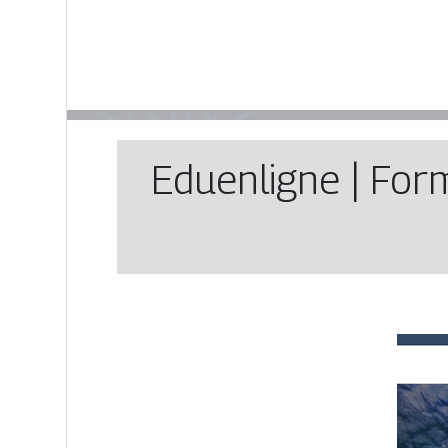
Eduenligne | For