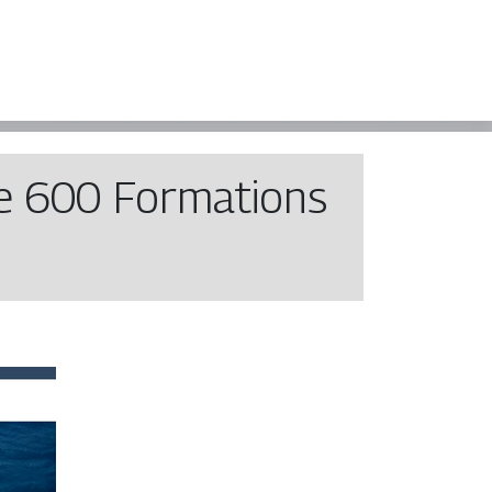
re 600 Formations